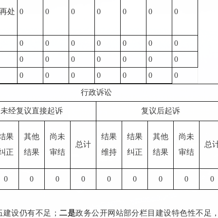
再处
0
0
0
0
0
0
0
0
0
0
0
0
0
0
0
0
0
0
0
0
0
0
0
0
0
0
0
0
行政诉讼
未经复议直接起诉
复议后起诉
结果
其他
尚未
结果
结果
其他
尚未
总计
总
纠正
结果
审结
维持
纠正
结果
审结
0
0
0
0
0
0
0
0
0
伍建设仍有不足；
二是
政务公开网站部分栏目建设特色性不足