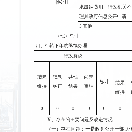
他处理
求缴纳费用、行政机关不
理其政府信息公开申请
3.
其他
（七）总计
四、结转下年度继续办理
行政复议
结果
结果
其他
尚未
总计
结果
维持
纠正
结果
审结
维持
0
0
0
0
0
0
五、存在的主要问题及改进情况
（一）存在问题：
一是
政务公开干部队