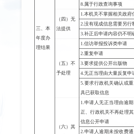
8.
属于行政查询事项
1.
本机关不掌握相关政府
（四）无
2.
没有现成信息需要另行
三、本
法提供
3.
补正后申请内容仍不明
年度办
1.
信访举报投诉类申请
理结果
2.
重复申请
（五）不
3.
要求提供公开出版物
予处理
4.
无正当理由大量反复申
5.
要求行政机关确认或重
具已获取信息
1.
申请人无正当理由逾期
正、行政机关不再处理其
信息公开申请
（六）其
2.
申请人逾期未按收费通