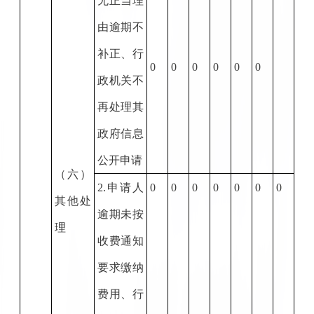
无正当理
由逾期不
补正、行
0
0
0
0
0
0
政机关不
再处理其
政府信息
公开申请
（六）
2.
申请人
0
0
0
0
0
0
0
其他处
逾期未按
理
收费通知
要求缴纳
费用、行