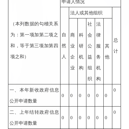
申请人情况
法人或其他组织
（本列数据的勾稽关系
社
法
为：第一项加第二项之
自
商
科
会
律
总
和，等于第三项加第四
然
业
研
公
服
其
计
项之和）
人
企
机
益
务
他
业
构
组
机
织
构
一、本年新收政府信息
0
0
0
0
0
0
0
公开申请数量
二、上年结转政府信息
0
0
0
0
0
0
0
公开申请数量