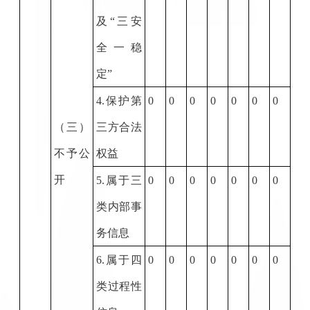
及“三安
全一稳
定”
4.
保护第
0
0
0
0
0
0
0
（三）
三方合法
不予公
权益
开
5.
属于三
0
0
0
0
0
0
0
类内部事
务信息
6.
属于四
0
0
0
0
0
0
0
类过程性