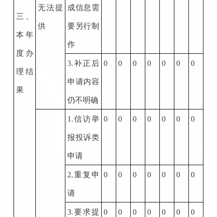
无法提
成信息需
三、
供
要另行制
本年
作
度办
3.
补正后
0
0
0
0
0
0
0
理结
申请内容
果
仍不明确
1.
信访举
0
0
0
0
0
0
0
报投诉类
申请
2.
重复申
0
0
0
0
0
0
0
请
3.
要求提
0
0
0
0
0
0
0