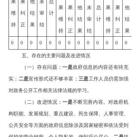
果
果
他
未
总
果
果
他
未
总
果
果
他
维
纠
结
审
计
维
纠
结
审
计
维
纠
结
持
正
果
结
持
正
果
结
持
正
果
0
0
0
0
0
0
0
0
0
0
0
0
0
0
五、存在的主要问题及改进情况
（一）存在问题：
一是
政府信息的内容还有待充
实；
二是
宣传形式还不够丰富；
三是
工作人员仍需加强
对政务公开工作相关法律法规的学习。
（二）改进情况：
一是
不断完善内容。对政
府机
构职能、发展规划、重点建设、民生保障、人事管理、
公共安全等方面的政府信息除涉及国家秘密和依法受到
保护的商业秘密、个人隐私的，
做到应公尽公。
二是
持