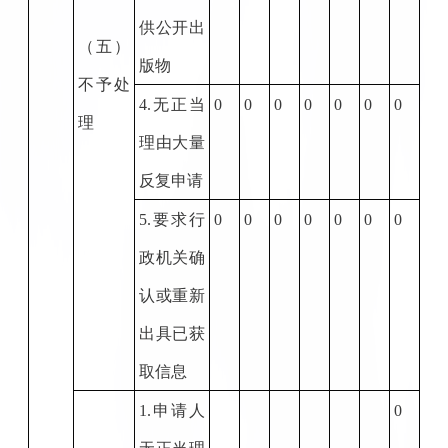
供公开出
（五）
版物
不予处
4.
无正当
0
0
0
0
0
0
0
理
理由大量
反复申请
5.
要求行
0
0
0
0
0
0
0
政机关确
认或重新
出具已获
取信息
1.
申请人
0