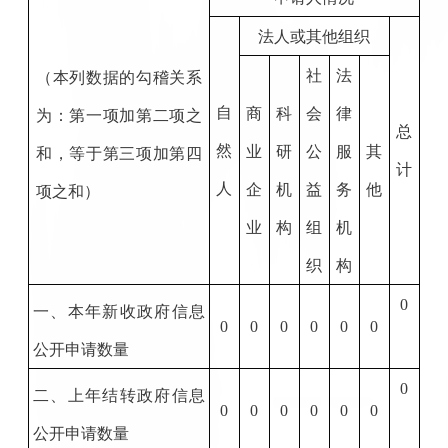
法人或其他组织
社
法
（本列数据的勾稽关系
自
商
科
会
律
为：第一项加第二项之
总
然
业
研
公
服
其
和，等于第三项加第四
计
人
企
机
益
务
他
项之和）
业
构
组
机
织
构
0
一、本年新收政府信息
0
0
0
0
0
0
公开申请数量
0
二、上年结转政府信息
0
0
0
0
0
0
公开申请数量