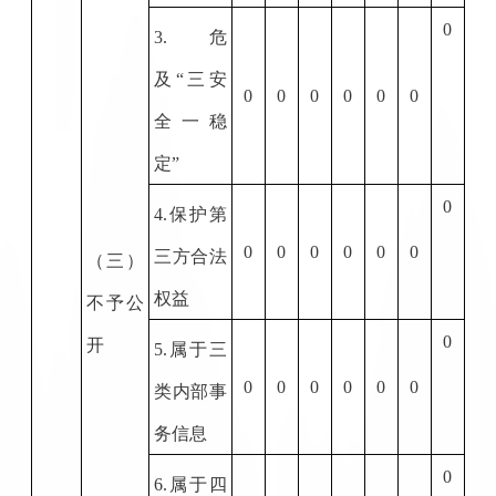
0
3.
危
及“三安
0
0
0
0
0
0
全一稳
定”
0
4.
保护第
0
0
0
0
0
0
三方合法
（三）
权益
不予公
0
开
5.
属于三
0
0
0
0
0
0
类内部事
务信息
0
6.
属于四