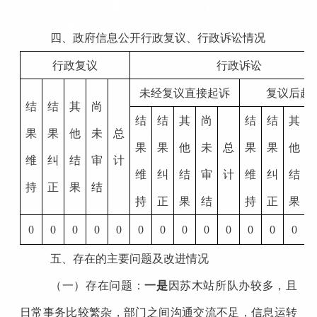
四、
政府信息公开行政复议、行政诉讼情况
行政复议
行政诉讼
未经复议直接起诉
复议后起
结
结
其
尚
结
结
其
尚
结
结
其
果
果
他
未
总
果
果
他
未
总
果
果
他
维
纠
结
审
计
维
纠
结
审
计
维
纠
结
持
正
果
结
持
正
果
结
持
正
果
0
0
0
0
0
0
0
0
0
0
0
0
0
五、存在的主要问题及改进情况
（一）存在问题：
一是
因苏木站所队办较多，且
日常事务比较繁杂，部门之间沟通交流不足，信息运转