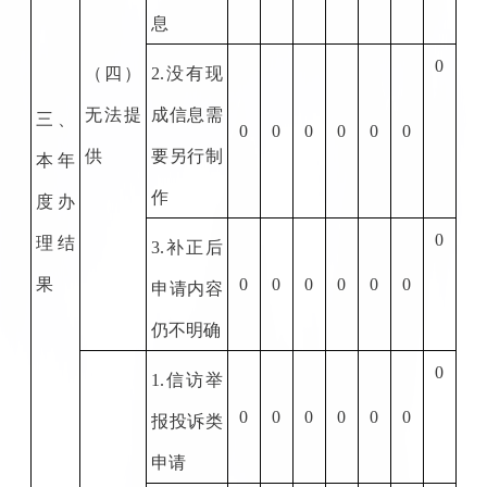
息
0
（四）
2.
没有现
无法提
成信息需
三、
0
0
0
0
0
0
供
要另行制
本年
作
度办
0
理结
3.
补正后
果
0
0
0
0
0
0
申请内容
仍不明确
0
1.
信访举
0
0
0
0
0
0
报投诉类
申请