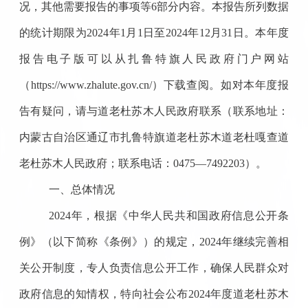
况，其他需要报告的事项等
6
部分内容。本报告所列数据
的统计期限为
2024
年
1
月
1
日至
2024
年
12
月
31
日。本年度
报告电子版可以从扎鲁特旗人民政府门户网站
（
https://www.zhalute.gov.cn/
）下载查阅。如对本年度报
告有疑问，请与道老杜苏木人民政府联系（联系地址：
内蒙古自治区通辽市扎鲁特旗
道老杜苏木道老杜嘎查道
老杜苏木人民政府
；联系电话：
0475
—
7492203
）。
一、总体情况
2024
年，根据《中华人民共和国政府信息公开条
例》（以下简称《条例》）的规定，
2024
年
继续完善相
关公开制度，专人负责信息公开工作，确保人民群众对
政府信息的知情权
，
特向社会公布
202
4
年度道老杜苏木