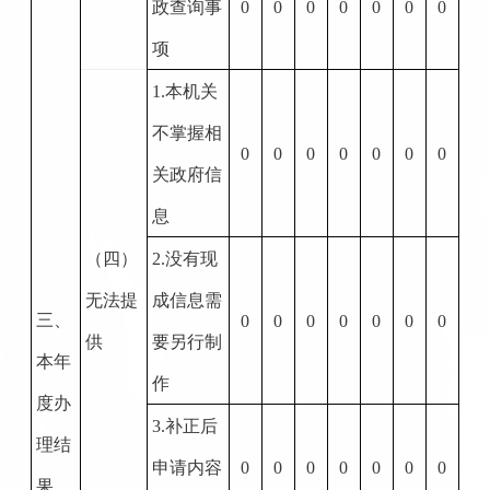
政查询事
0
0
0
0
0
0
0
项
1.
本机关
不掌握相
0
0
0
0
0
0
0
关政府信
息
（四）
2.
没有现
无法提
成信息需
三、
0
0
0
0
0
0
0
供
要另行制
本年
作
度办
3.
补正后
理结
申请内容
0
0
0
0
0
0
0
果