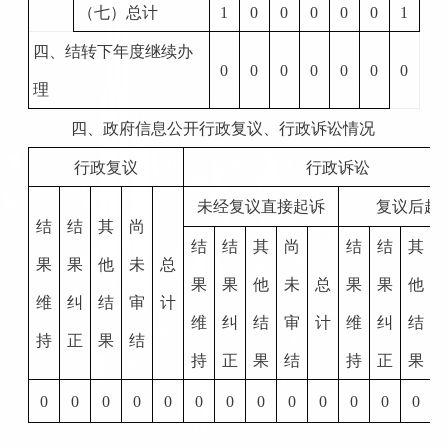
（七）总计
1
0
0
0
0
0
1
四、结转下年度继续办
0
0
0
0
0
0
0
理
四、政府信息公开行政复议、行政诉讼情况
行政复议
行政诉讼
未经复议直接起诉
复议后起
结
结
其
尚
结
结
其
尚
结
结
其
果
果
他
未
总
果
果
他
未
总
果
果
他
维
纠
结
审
计
维
纠
结
审
计
维
纠
结
持
正
果
结
持
正
果
结
持
正
果
0
0
0
0
0
0
0
0
0
0
0
0
0