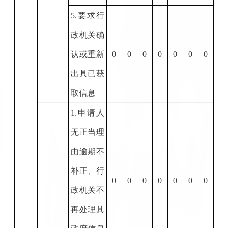
5.
要求行
政机关确
认或重新
0
0
0
0
0
0
0
出具已获
取信息
1.
申请人
无正当理
由逾期不
补正、行
0
0
0
0
0
0
0
政机关不
再处理其