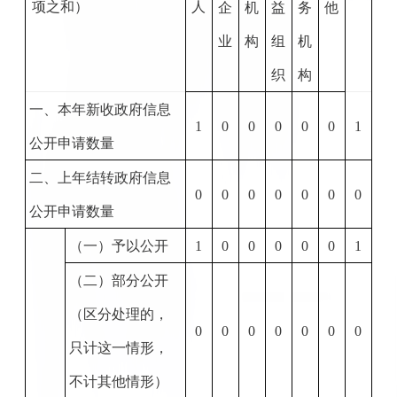
项之和）
人
企
机
益
务
他
业
构
组
机
织
构
一、本年新收政府信息
1
0
0
0
0
0
1
公开申请数量
二、上年结转政府信息
0
0
0
0
0
0
0
公开申请数量
（一）予以公开
1
0
0
0
0
0
1
（二）部分公开
（区分处理的，
0
0
0
0
0
0
0
只计这一情形，
不计其他情形）