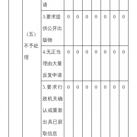
请
3.
要求提
0
0
0
0
0
0
0
供公开出
（五）
版物
不予处
4.
无正当
0
0
0
0
0
0
0
理
理由大量
反复申请
5.
要求行
0
0
0
0
0
0
0
政机关确
认或重新
出具已获
取信息