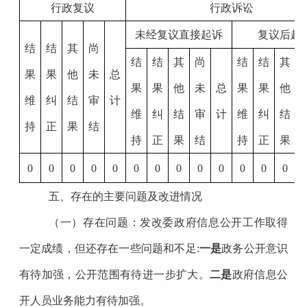
行政复议
行政诉讼
未经复议直接起诉
复议后起
结
结
其
尚
结
结
其
尚
结
结
其
果
果
他
未
总
果
果
他
未
总
果
果
他
维
纠
结
审
计
维
纠
结
审
计
维
纠
结
持
正
果
结
持
正
果
结
持
正
果
0
0
0
0
0
0
0
0
0
0
0
0
0
五、存在的主要问题及改进情况
（一）存在问题：发改委政府信息公开工作取得
一定成绩，但还存在一些问题和不足
:
一是
政务公开意识
有待加强，公开范围有待进一步扩大。
二是
政府信息公
开人员业务能力有待加强。