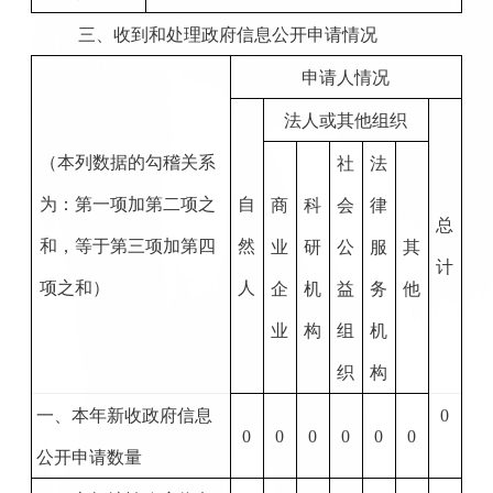
三、收到和处理政府信息公开申请情况
申请人情况
法人或其他组织
（本列数据的勾稽关系
社
法
为：第一项加第二项之
自
商
科
会
律
总
和，等于第三项加第四
然
业
研
公
服
其
计
项之和）
人
企
机
益
务
他
业
构
组
机
织
构
一、本年新收政府信息
0
0
0
0
0
0
0
公开申请数量