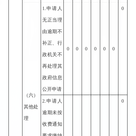
1.
申请人
0
无正当理
由逾期不
补正、行
0
0
0
0
0
0
政机关不
再处理其
政府信息
公开申请
（六）
2.
申请人
0
其他处
逾期未按
理
收费通知
要求缴纳