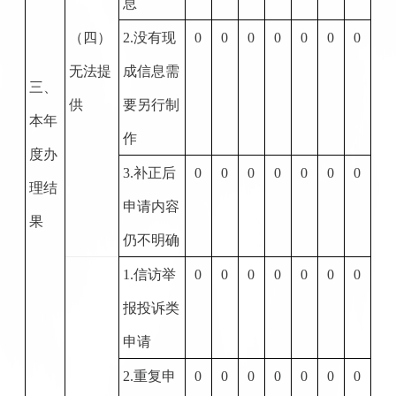
息
（四）
2.
没有现
0
0
0
0
0
0
0
无法提
成信息需
三、
供
要另行制
本年
作
度办
3.
补正后
0
0
0
0
0
0
0
理结
申请内容
果
仍不明确
1.
信访举
0
0
0
0
0
0
0
报投诉类
申请
2.
重复申
0
0
0
0
0
0
0