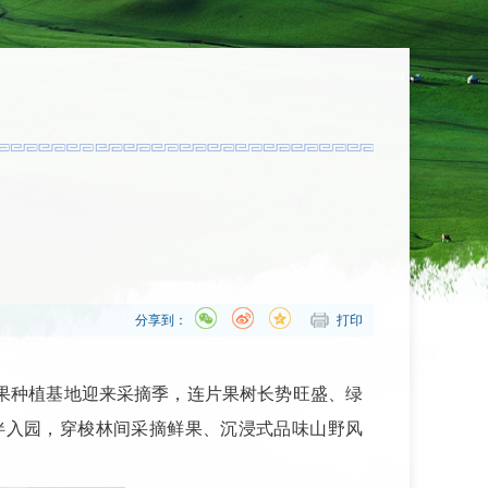
分享到：
打印
果种植基地迎来采摘季，连片果树长势旺盛、绿
伴入园，穿梭林间采摘鲜果、沉浸式品味山野风