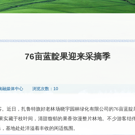
76亩蓝靛果迎来采摘季
旗融媒体中心
浏览次数：10
客。近日，扎鲁特旗好老林场晓宇园林绿化有限公司的76亩蓝靛
果实藏于枝叶间，清甜馥郁的果香弥漫整片林地。不少游客结
乐，基地处处洋溢着丰收的闲适氛围。