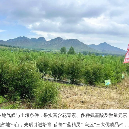
本地气候与土壤条件，果实富含花青素、多种氨基酸及微量元素
地76亩，先后引进培育“蓓蕾”“蓝精灵”“乌蓝”三大优质品