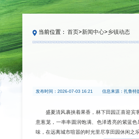
当前位置：
首页
>
新闻中心
>
乡镇动态
发布时间：
2026-07-03 16:21
信息来源：
扎鲁特
盛夏清风裹挟着果香，林下田园正喜迎宾
意葱茏，一串串圆润饱满、色泽透亮的紫蓝色
味，在远离城市喧嚣的时光里尽享田园休闲之