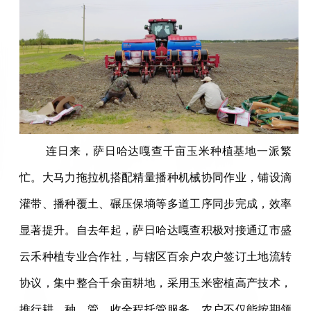
连日来，萨日哈达嘎查千亩玉米种植基地一派繁
忙。大马力拖拉机搭配精量播种机械协同作业，铺设滴
灌带、播种覆土、碾压保墒等多道工序同步完成，效率
显著提升。自去年起，萨日哈达嘎查积极对接通辽市盛
云禾种植专业合作社，与辖区百余户农户签订土地流转
协议，集中整合千余亩耕地，采用玉米密植高产技术，
推行耕、种、管、收全程托管服务。农户不仅能按期领