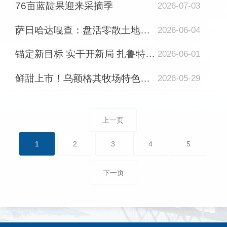
76亩蓝靛果迎来采摘季
2026-07-03
萨日哈达嘎查：盘活零散土地资源 绘就乡村增收画卷
2026-06-04
锚定新目标 实干开新局 扎鲁特旗各苏木镇党代会圆满闭幕
2026-06-01
鲜甜上市！乌额格其牧场特色番茄种出乡村好“丰”景
2026-05-29
上一页
1
2
3
4
5
下一页